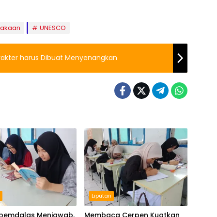
takaan
UNESCO
Karakter harus Dibuat Menyenangkan
n
Liputan
Spemdalas Menjawab,
Membaca Cerpen Kuatkan