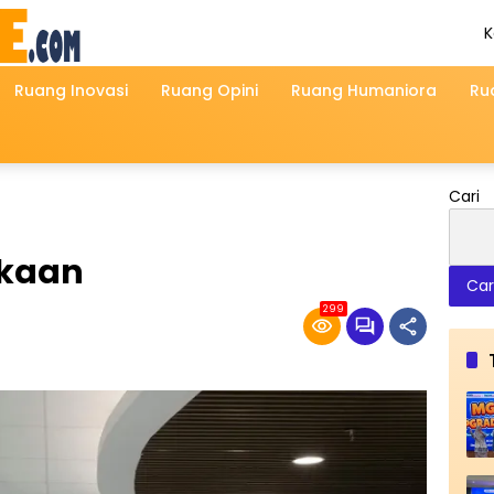
K
A
2
Ruang Inovasi
Ruang Opini
Ruang Humaniora
Ru
Cari
kaan
Car
299