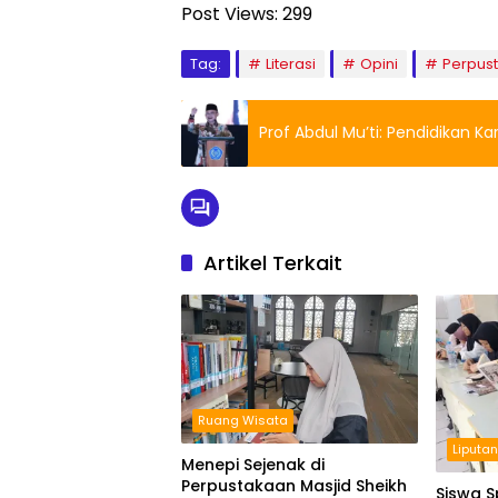
Post Views:
299
Tag:
Literasi
Opini
Perpus
Prof Abdul Mu’ti: Pendidikan 
Artikel Terkait
Ruang Wisata
Liputa
Menepi Sejenak di
Perpustakaan Masjid Sheikh
Siswa 