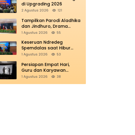
di Upgrading 2026
2 Agustus 2026
121
Tampilkan Parodi Aladhika
dan Jindhuro, Drama
Smamio Sedot Perhatian di
1 Agustus 2026
55
MGKB Upgrading 2026
Keseruan Ndredeg
Spemdalas saat Hibur
Peserta MGKB’s Upgrading
1 Agustus 2026
53
2026
Persiapan Empat Hari,
Guru dan Karyawan
Smamio Sukses Suguhkan
1 Agustus 2026
38
Teatrikal Perjuangan