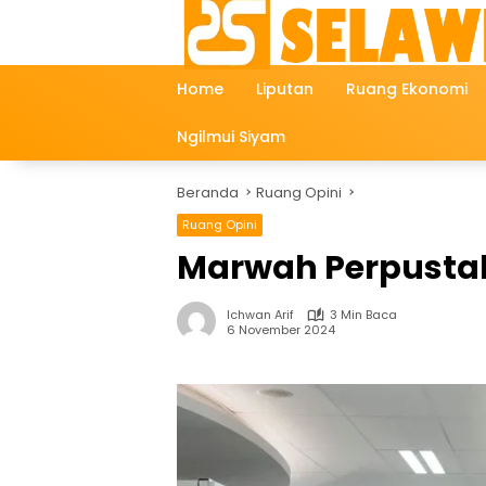
Langsung
ke
konten
Home
Liputan
Ruang Ekonomi
Ngilmui Siyam
Beranda
Ruang Opini
Ruang Opini
Marwah Perpusta
Ichwan Arif
3 Min Baca
6 November 2024