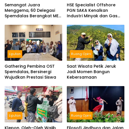
Semangat Juara
HSE Specialist Offshore
Menggema, 60 Delegasi
PGN SAKA Kenalkan
Spemdalas Berangkat ME
Industri Minyak dan Gas
Award 2026
Bumi di Spemdalas
Liputan
Ruang Opini
Gathering Pembina OST
Saat Wisata Petik Jeruk
Spemdalas, Bersinergi
Jadi Momen Bangun
Wujudkan Prestasi Siswa
Kebersamaan
Liputan
Ruang Opini
Klepon, Oleh-Oleh Wajib
Filosofi Jindhuro dan Jalan