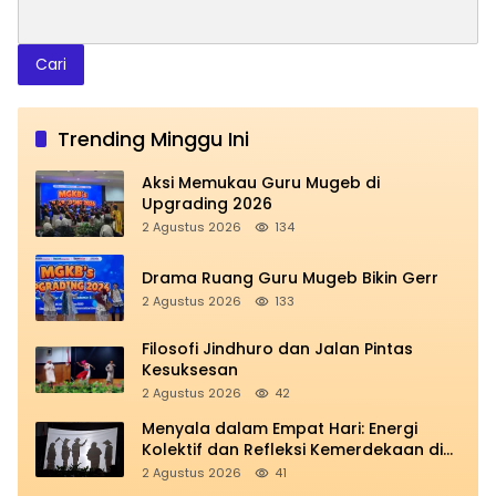
Cari
Trending Minggu Ini
Aksi Memukau Guru Mugeb di
Upgrading 2026
2 Agustus 2026
134
Drama Ruang Guru Mugeb Bikin Gerr
2 Agustus 2026
133
Filosofi Jindhuro dan Jalan Pintas
Kesuksesan
2 Agustus 2026
42
Menyala dalam Empat Hari: Energi
Kolektif dan Refleksi Kemerdekaan di
Panggung Education
2 Agustus 2026
41