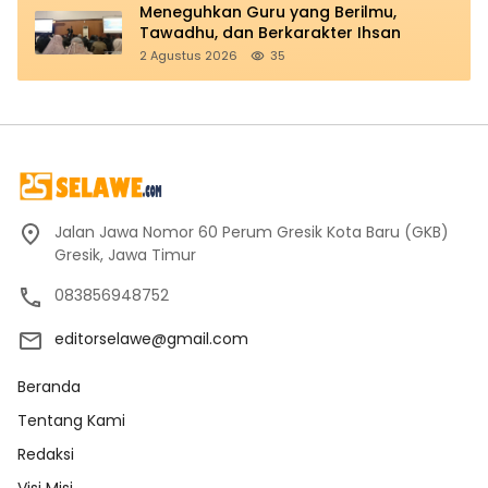
Meneguhkan Guru yang Berilmu,
Tawadhu, dan Berkarakter Ihsan
2 Agustus 2026
35
Jalan Jawa Nomor 60 Perum Gresik Kota Baru (GKB)
Gresik, Jawa Timur
083856948752
editorselawe@gmail.com
Beranda
Tentang Kami
Redaksi