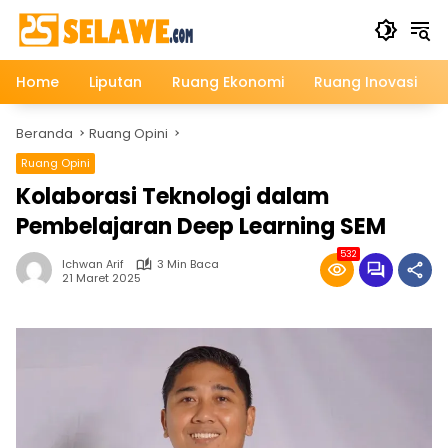
Langsung
ke
konten
Home
Liputan
Ruang Ekonomi
Ruang Inovasi
Beranda
Ruang Opini
Ruang Opini
Kolaborasi Teknologi dalam
Pembelajaran Deep Learning SEM
532
Ichwan Arif
3 Min Baca
21 Maret 2025