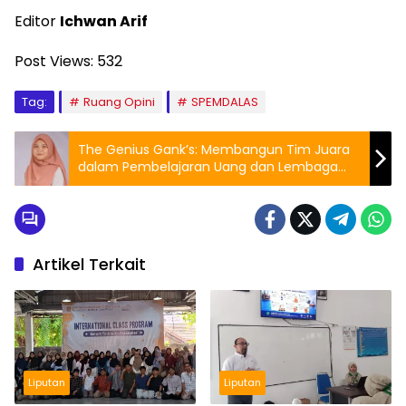
Editor
Ichwan Arif
Post Views:
532
Tag:
Ruang Opini
SPEMDALAS
The Genius Gank’s: Membangun Tim Juara
dalam Pembelajaran Uang dan Lembaga
Keuangan
Artikel Terkait
Liputan
Liputan