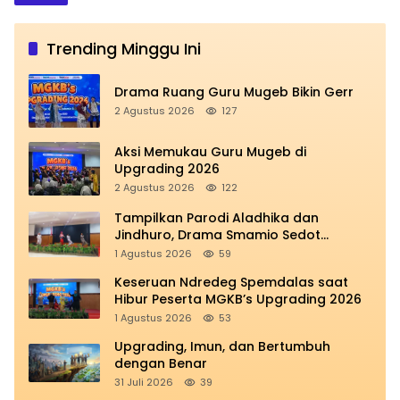
Trending Minggu Ini
Drama Ruang Guru Mugeb Bikin Gerr
2 Agustus 2026
127
Aksi Memukau Guru Mugeb di
Upgrading 2026
2 Agustus 2026
122
Tampilkan Parodi Aladhika dan
Jindhuro, Drama Smamio Sedot
Perhatian di MGKB Upgrading 2026
1 Agustus 2026
59
Keseruan Ndredeg Spemdalas saat
Hibur Peserta MGKB’s Upgrading 2026
1 Agustus 2026
53
Upgrading, Imun, dan Bertumbuh
dengan Benar
31 Juli 2026
39