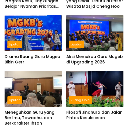
Progres Resik, Lingkungan
yang Selalu Diburu di Pasar
Belajar Nyaman Prioritas
Wisata Masjid Cheng Hoo
Smamio Gresik
Liputan
Liputan
Drama Ruang Guru Mugeb
Aksi Memukau Guru Mugeb
Bikin Gerr
di Upgrading 2026
Liputan
Ruang Opini
Meneguhkan Guru yang
Filosofi Jindhuro dan Jalan
Berilmu, Tawadhu, dan
Pintas Kesuksesan
Berkarakter Ihsan