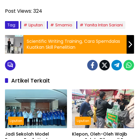
Post Views:
324
Tag:
Liputan
Smamio
Yanita Intan Sariani
Scientific Writing Training, Cara Spemdalas
Kuatkan Skill Penelitian
Artikel Terkait
Liputan
Liputan
Jadi Sekolah Model
Klepon, Oleh-Oleh Wajib