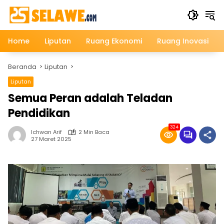
Langsung
ke
konten
Home
Liputan
Ruang Ekonomi
Ruang Inovasi
Beranda
Liputan
Liputan
Semua Peran adalah Teladan
Pendidikan
324
Ichwan Arif
2 Min Baca
27 Maret 2025